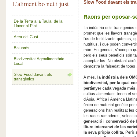
L'aliment bo net i just
Slow Food davant els tr
Raons per oposar-se
De la Terra a la Taula, de la
Llavor al Plat
La indústria dels transgènic
promet que les llavors transgè
Arca del Gust
l'ús de fertilitzants químics,
nutritius, i que poden convert
Baluards
món. En general, s'accepta q
però els seus beneficis són t
Biodiversitat Agroalimentària
acceptar-los. No obstant això,
Local
demostra la falsedat de totes
Slow Food davant els
A més,
la indústria dels OM
transgènics
biodiversitat, per la qual c
pertànyer cada vegada més 
cultius alimentaris tenen el se
d'Àsia, Àfrica i Amèrica Llati
única de material genètic per a
generacions han realitzat les 
les races ramaderes, seleccio
generació i conservació de l
lliure intercanvi de les vari
la seva pròpia collita. Però 