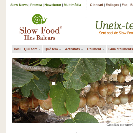
Slow News
|
Premsa
|
Newsletter
|
Multimèdia
Glossari
|
Enllaços
|
Faq
|
B
Inici
Qui som
Què fem
Activitats
L’aliment
Guia d’aliments
Cebollas conservá