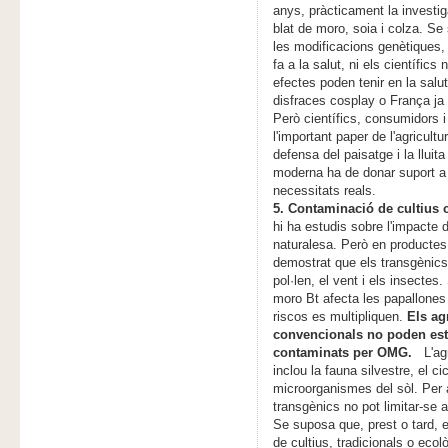
anys, pràcticament la investi
blat de moro, soia i colza. S
les modificacions genètiques, i
fa a la salut, ni els científic
efectes poden tenir en la sal
disfraces cosplay o França ja 
Però científics, consumidors
l'important paper de l'agricultu
defensa del paisatge i la lluit
moderna ha de donar suport a l
necessitats reals.
5. Contaminació de cultius 
hi ha estudis sobre l'impacte d
naturalesa. Però en productes
demostrat que els transgènics 
pol·len, el vent i els insectes
moro Bt afecta les papallones
riscos es multipliquen.
Els ag
convencionals no poden est
contaminats per OMG.
L'agr
inclou la fauna silvestre, el ci
microorganismes del sòl. Per a
transgènics no pot limitar-se 
Se suposa que, prest o tard, e
de cultius, tradicionals o ecol