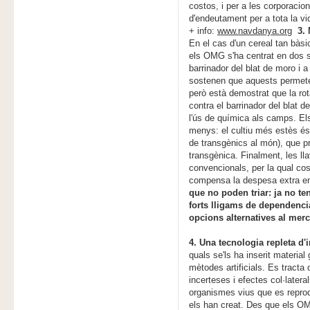
costos, i per a les corporacio
d'endeutament per a tota la vid
+ info:
www.navdanya.org
3.
En el cas d'un cereal tan bàsi
els OMG s'ha centrat en dos s
barrinador del blat de moro i a
sostenen que aquests permeten
però està demostrat que la rota
contra el barrinador del blat de
l'ús de química als camps. El
menys: el cultiu més estès és
de transgènics al món), que p
transgènica. Finalment, les l
convencionals, per la qual co
compensa la despesa extra en
que no poden triar: ja no t
forts lligams de dependenci
opcions alternatives al merc
4. Una tecnologia repleta d'
quals se'ls ha inserit material
mètodes artificials. Es tract
incerteses i efectes col·latera
organismes vius que es reprodu
els han creat. Des que els O