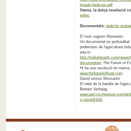
listado-5edicion.pdf
Stevia, la dolça revolució c
enllaç
Documentals:
repliche orologi
El món segons Monsanto
Un documental en profunditat
poderoses de l'agricultura ind
arte.tv
http://twilightearth.com/news/
documentary
The Future of F
Hi ha una revolució en marxa
www.thefutureoffood.com
David versus Monsanto
El relat de la batalla de l'ag
Bertam Verhaag.
www.percyschmeiser.com/dvd
v=olzeldt3d2i