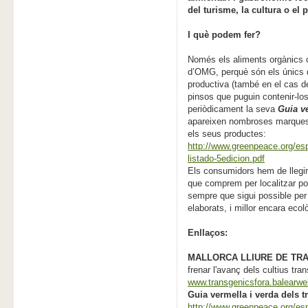
del turisme, la cultura o el 
I què podem fer?
Només els aliments orgànics o
d’OMG, perquè són els únics q
productiva (també en el cas del
pinsos que puguin contenir-l
periòdicament la seva
Guia ve
apareixen nombroses marques
els seus productes:
http://www.greenpeace.org/esp
listado-5edicion.pdf
Els consumidors hem de llegir
que comprem per localitzar pos
sempre que sigui possible per
elaborats, i millor encara ecol
Enllaços:
MALLORCA LLIURE DE TR
frenar l'avanç dels cultius tra
www.transgenicsfora.balearwe
Guia vermella i verda dels 
http://www.greenpeace.org/esp