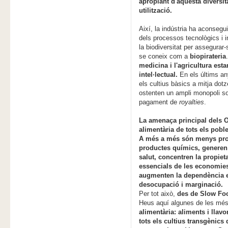
apropiant d'aquesta diversit
utilització.
Així, la indústria ha aconsegu
dels processos tecnològics i i
la biodiversitat per assegurar
se coneix com a
biopirateria
medicina i l'agricultura est
intel·lectual.
En els últims a
els cultius bàsics a mitja do
ostenten un ampli monopoli sobr
pagament de
royalties
.
La amenaça principal dels 
alimentària de tots els pobl
A més a més són menys prod
productes químics, generen
salut, concentren la propieta
essencials de les economies 
augmenten la dependència e
desocupació i marginació.
Per tot això,
des de Slow Fo
Heus aquí algunes de les mé
alimentària: a
liments i llav
tots els cultius transgènic