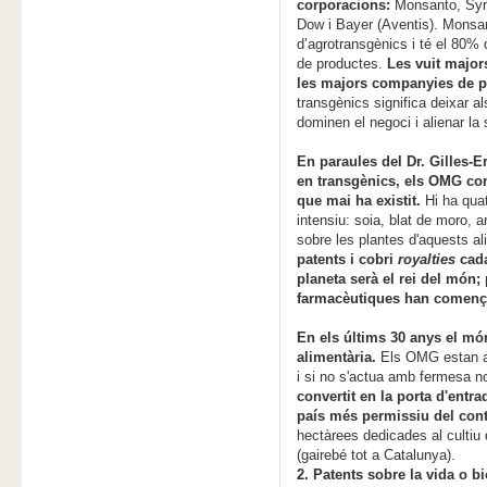
corporacions:
Monsanto, Syng
Dow i Bayer (Aventis). Monsa
d’agrotransgènics i té el 80% 
de productes.
Les vuit majo
les majors companyies de p
transgènics significa deixar a
dominen el negoci i alienar la 
En paraules del Dr. Gilles-E
en transgènics, els OMG con
que mai ha existit.
Hi ha qua
intensiu: soia, blat de moro, 
sobre les plantes d'aquests 
patents i cobri
royalties
cad
planeta serà el rei del món;
farmacèutiques han començ
En els últims 30 anys el món
alimentària.
Els OMG estan ag
i si no s'actua amb fermesa n
convertit en la porta d'entr
país més permissiu del con
hectàrees dedicades al culti
(gairebé tot a Catalunya).
2. Patents sobre la vida o bi