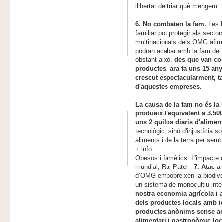
llibertat de triar què mengem.
6. No combaten la fam.
Les N
familiar pot protegir als secto
multinacionals dels OMG afir
podran acabar amb la fam del 
obstant això,
des que van co
productes, ara fa uns 15 a
crescut espectacularment, t
d'aquestes empreses.
La causa de la fam no és la
produeix l'equivalent a 3.500
uns 2 quilos diaris d'alime
tecnològic, sinó d'injustícia so
aliments i de la terra per semb
+ info:
Obesos i famèlics. L'impacte d
mundial, Raj Patel
7. Atac a
d’OMG empobreixen la biodiver
un sistema de monocultiu int
nostra economia agrícola i a
dels productes locals amb id
productes anònims sense ant
alimentari i gastronòmic loc