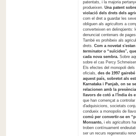
patentats, i la majoria perta
produeixen.
Una patent sobre
violació dels drets dels agr
com el dret a guardar les seves
obliguen als agricultors a com
converteixen en delinqüents: 
denunciat centenars de pageso
També es prohibeix als agricult
drets.
Com a novetat s'estan 
terminator
o “suïcides", que
cada nova sembra.
Sobre aq
sobre el cas Percy Schmeise
Els efectes del monopoli dels
oficials,
des de 1997 gairebé 
aquest país, sobretot als e
Karnataka i Panjab, on se se
relacionen amb la presència 
llavors de cotó a l'Índia é
que han començat a controlar 
d'adquisicions, societats conju
condueix a monopolis de llav
comú per convertir-se en “p
Monsanto,
i els agricultors h
troben contínuament endeutats
ser un recurs regeneratiu reno