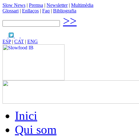
Slow News
|
Premsa
|
Newsletter
|
Multimèdia
Glossari
|
Enllaços
|
Faq
|
Bibliografia
>>
ESP
|
CAT
|
ENG
Inici
Qui som