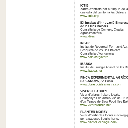
ICTIB
Xarxa d’entitats per a l’impuls de la
custòdia del territori a les Balears
www.ictib.org
IDI Institut d’Innovació
Empresa
de les Illes Balears
Conselleria de Comerç. Qualitat
Agroalimentària
www.idi.es
IRFAP
Institut de Recerca i Formació Agrà
Pesquera de les Illes Balears,
Conselleria d’Agricultura
www.caib.es/govern
IBABSA
Institut de Biologia Animal de les B
www.ibabsa.net
FINCA EXPERIMENTAL AGRÍC
SA CANOVA
, Sa Pobla
www.obrasocialsanostra.com
VIVERS LLABRES
Viver d’arbres fruiters locals.
Campanyes de distribució de Fruit
d’un Temps de Slow Food Illes Bal
www.viversllabres.net
PLANTER MOREY
Viver d’hortícoles locals e ecològi
per a pagesos i petits horts.
www.planter-ecologic.com