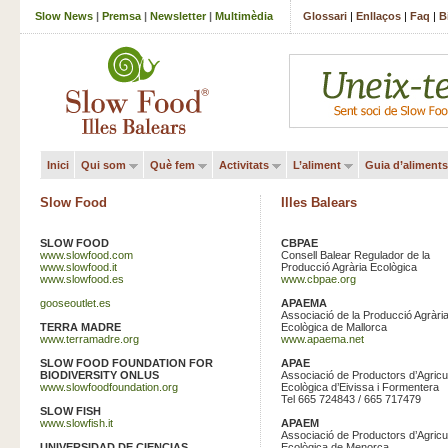
Slow News
|
Premsa
|
Newsletter
|
Multimèdia
Glossari
|
Enllaços
|
Faq
|
B
Inici
Qui som
Què fem
Activitats
L’aliment
Guia d’aliments
Slow Food
Illes Balears
SLOW FOOD
CBPAE
www.slowfood.com
Consell Balear Regulador de la
www.slowfood.it
Producció Agrària Ecològica
www.slowfood.es
www.cbpae.org
gooseoutlet.es
APAEMA
Associació de la Producció Agràri
TERRA MADRE
Ecològica de Mallorca
www.terramadre.org
www.apaema.net
SLOW FOOD FOUNDATION FOR
APAE
BIODIVERSITY ONLUS
Associació de Productors d’Agricu
www.slowfoodfoundation.org
Ecològica d’Eivissa i Formentera
Tel 665 724843 / 665 717479
SLOW FISH
www.slowfish.it
APAEM
Associació de Productors d’Agricu
UNIVERSIDAD DE CIENCIAS
Ecològica de Menorca