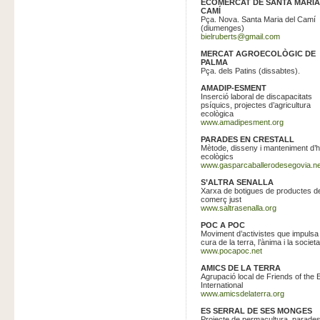
ECOMERCAT DE SANTA MARIA
CAMÍ
Pça. Nova. Santa Maria del Camí
(diumenges)
bielruberts@gmail.com
MERCAT AGROECOLÒGIC DE
PALMA
Pça. dels Patins (dissabtes).
AMADIP-ESMENT
Inserció laboral de discapacitats
psíquics, projectes d’agricultura
ecològica
www.amadipesment.org
PARADES EN CRESTALL
Mètode, disseny i manteniment d’h
ecològics
www.gasparcaballerodesegovia.ne
S’ALTRA SENALLA
Xarxa de botigues de productes d
comerç just
www.saltrasenalla.org
POC A POC
Moviment d’activistes que impulsa 
cura de la terra, l’ànima i la societa
www.pocapoc.net
AMICS DE LA TERRA
Agrupació local de Friends of the 
International
www.amicsdelaterra.org
ES SERRAL DE SES MONGES
Projecte de permacultura, parade