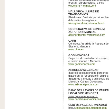
crestall i agroforesteria, a Inca
viridetum@hotmail.com
MALLORCA LLIURE DE
TRANSGÈNICS
Plataforma d’entitats per aturar l’
dels cultius transgènics
transgenicsfora.balearweb.net
COOPERATIVA DE CONSUM
AGROHORITZONTAL
agrohoritzontal.wordpress.com
CARB
Contracte Agrari de la Reserva de
Biosfera. Menorca
www.cime.es
GOB MENORCA
Projectes de custòdia del territori i
custòdia marina a Menorca
www.gobmenorca.com
ARBRES D’ALGENDAR
Inserció sociolaboral de persones
mitjançant la recuperació i cultiu d
fruiters de varietats tradicionals de
Menorca. Cáritas Diocesana.
www.arbresalgendar.com
BANC DE LLAVORS DE VARIET
LOCALS DE MENORCA
www.apaem.menorca.es
www.handvaskorkopior.com
UNIÓ DE PAGESOS (Menorca)
http://
uniopagesos.blogspot.com