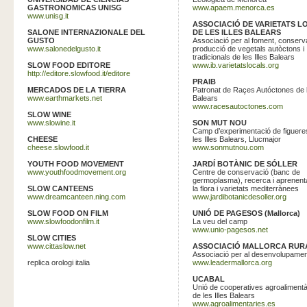
GASTRONOMICAS UNISG
www.apaem.menorca.es
www.unisg.it
ASSOCIACIÓ DE VARIETATS L
SALONE INTERNAZIONALE DEL
DE LES ILLES BALEARS
GUSTO
Associació per al foment, conserva
www.salonedelgusto.it
producció de vegetals autòctons i
tradicionals de les Illes Balears
SLOW FOOD EDITORE
www.ib.varietatslocals.org
http://editore.slowfood.it/editore
PRAIB
MERCADOS DE LA TIERRA
Patronat de Raçes Autóctones de 
www.earthmarkets.net
Balears
www.racesautoctones.com
SLOW WINE
www.slowine.it
SON MUT NOU
Camp d’experimentació de figuere
CHEESE
les Illes Balears, Llucmajor
cheese.slowfood.it
www.sonmutnou.com
YOUTH FOOD MOVEMENT
JARDÍ BOTÀNIC DE SÓLLER
www.youthfoodmovement.org
Centre de conservació (banc de
germoplasma), recerca i aprenent
SLOW CANTEENS
la flora i varietats mediterrànees
www.dreamcanteen.ning.com
www.jardibotanicdesoller.org
SLOW FOOD ON FILM
UNIÓ DE PAGESOS (Mallorca)
www.slowfoodonfilm.it
La veu del camp
www.unio-pagesos.net
SLOW CITIES
www.cittaslow.net
ASSOCIACIÓ MALLORCA RUR
Associació per al desenvolupament
replica orologi italia
www.leadermallorca.org
UCABAL
Unió de cooperatives agroalimentà
de les Illes Balears
www.agroalimentaries.es