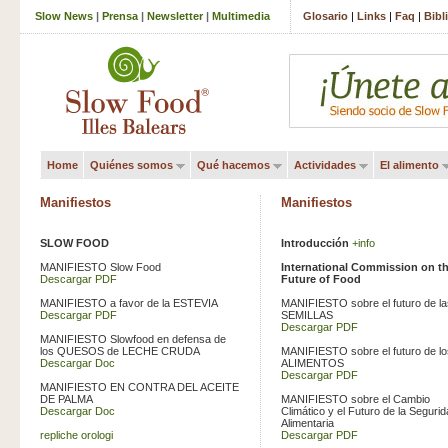
Slow News
|
Prensa
|
Newsletter
|
Multimedia
Glosario
|
Links
|
Faq
|
Bibl
Home
Quiénes somos
Qué hacemos
Actividades
El alimento
Manifiestos
Manifiestos
SLOW FOOD
Introducción
+info
MANIFIESTO Slow Food
International Commission on t
Descargar PDF
Future of Food
MANIFIESTO a favor de la ESTEVIA
MANIFIESTO sobre el futuro de la
Descargar PDF
SEMILLAS
Descargar PDF
MANIFIESTO Slowfood en defensa de
los QUESOS de LECHE CRUDA
MANIFIESTO sobre el futuro de lo
Descargar Doc
ALIMENTOS
Descargar PDF
MANIFIESTO EN CONTRA DEL ACEITE
DE PALMA
MANIFIESTO sobre el Cambio
Descargar Doc
Climático y el Futuro de la Seguri
Alimentaria
repliche orologi
Descargar PDF