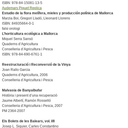
ISBN: 978-84-15081-13-5
Audemars Piguet Replica
Estudio de la flora melífera, mieles y producción polínica de Mallorca
Marzia Boi, Gregori Lladó, Lleonard Llorens
ISBN: 84935664-0-1
falsi orologi
L’horticultura ecològica a Mallorca
Miquel Serra Sansó
Quaderns d’Agricultura
Conselleria d’Agricultura i Pesca
ISBN: 978-84-690-6761-1
Reestructuració
i Reconversió de la Vinya
Joan Rallo Garcia
Quaderns d’Agricultura, 2006
Conselleria d’Agricultura i Pesca
Malvasia de Banyalbufar
Història i present d’una recuperació
Jaume Albertí, Ramón Rosselló
Conselleria d’Agricultura i Pesca, 2007
PM 2364-2007
Els B
olets de les Balears, vol. I/II
Josep L. Siquier, Carles Constantino