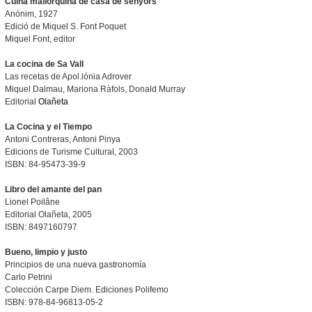
Cuina mallorquina de casa de senyors
Anónim, 1927
Edició de Miquel S. Font Poquet
Miquel Font, editor
La cocina de Sa Vall
Las recetas de Apol.lónia Adrover
Miquel Dalmau, Mariona Ràfols, Donald Murray
Editorial
Olañeta
La Cocina y el Tiempo
Antoni Contreras, Antoni Pinya
Edicions de Turisme Cultural, 2003
ISBN: 84-95473-39-9
Libro del amante del pan
Lionel Poilâne
Editorial Olañeta, 2005
ISBN: 8497160797
Bueno, limpio y justo
Principios de una nueva gastronomía
Carlo Petrini
Colección Carpe Diem. Ediciones Polifemo
ISBN: 978-84-96813-05-2