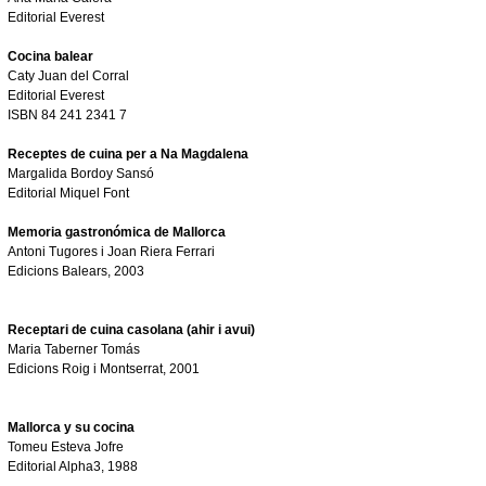
Editorial Everest
Cocina balear
Caty Juan del Corral
Editorial Everest
ISBN 84 241 2341 7
Receptes de cuina per a Na Magdalena
Margalida Bordoy Sansó
Editorial Miquel Font
Memoria gastronómica de Mallorca
Antoni Tugores i Joan Riera Ferrari
Edicions Balears,
2003
Receptari de cuina casolana (ahir i avui)
Maria Taberner Tomás
Edicions Roig i Montserrat, 2001
M
allorca y su cocina
Tomeu Esteva Jofre
Editorial Alpha3, 1988