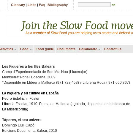
Glossary
|
Links
|
Faq
|
Bibliography
>>
ctivities
Food
Food guide
Documents
Collaborate
Contact us
Les Figueres a les Illes Balears
Camp d’Experimentació de Son Mut Nou (Llucmajor)
Montserrat Pons i Boscana, 2009
*Disponible en Llibrería Mallorca (971 728 453) y Llibrería Roca ( 971 660 867)
La higuera y su cultivo en España
Pedro Estelrich i Fuster
Librería Escolar, 1910. Palma de Mallorca (agotado, disponible en biblioteca de
La Misericordia)
Tàperes, el seu univers
Domingo Llull Capó
Edicions Documenta Balear, 2010