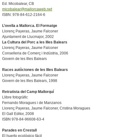
Ed. Micobalear, CB
micobalear@mallorcaweb.net
ISBN: 978-84-612-2164-6
L’ovella a Mallorca. El Formatge
Llorenç Payeras, Jaume Falconer
Ajuntament de Llucmajor, 2002
La Cultura del Porc a les Illes Balears
Llorenç Payeras, Jaume Falconer
Conselleria de Comerç i Indústria, 2006
Govern de les Illes Balears
Races autò
ctones de les Illes Balears
Llorenç Payeras, Jaume Falconer
Govern de les Illes Balears, 1998
Retratista del Camp Mallorquí
Llibre fotogràfic
Fernando Moragues i de Manzanos
Llorenç Payeras, Jaume Falconer, Cristina Moragues
El Gall Editor, 2008
ISBN 978-84-96608-63-4
Parades en Crestall
El huerto ecológico fácil