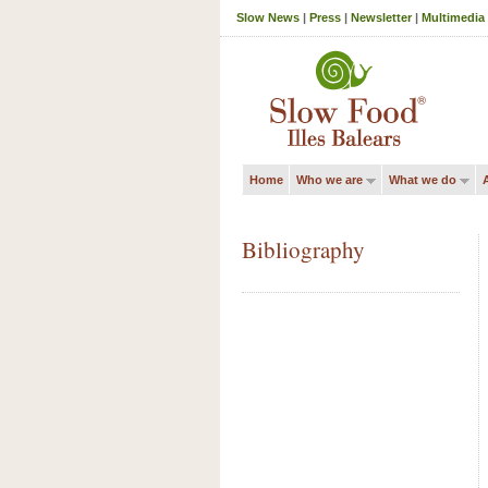
Slow News
|
Press
|
Newsletter
|
Multimedia
Home
Who we are
What we do
A
Bibliography