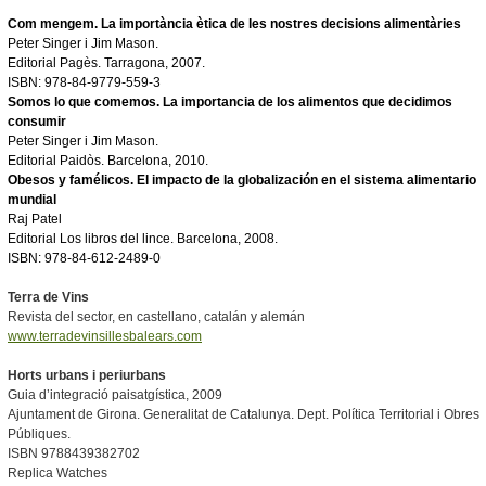
Com mengem. La importància ètica de les nostres decisions alimentàries
Peter Singer i Jim Mason.
Editorial Pagès
. Tarragona, 2007.
ISBN: 978-84-9779-559-3
Somos lo que comemos. La importancia de los alimentos que decidimos
consumir
Peter Singer i Jim Mason.
Editorial Paidòs. Barcelona, 2010.
Obesos y famélicos. El impacto de la g
lobalización en el sistema alimentario
mundial
Raj Patel
Editorial Los libros del lince. Barcelona, 2008.
ISBN: 978-84-612-2489-0
Terra de Vins
Revista del sector, en castellano, catalán y alemán
www.terradevinsillesbalears.com
Horts urbans i periurbans
Guia d’integració paisatgística, 2009
Ajuntament de Girona. Generalitat de Catalunya. Dept. Política Territorial i Obres
Públiques.
ISBN 9788439382702
Replica Watches