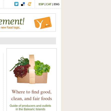
ESP
|
CAT
|
ENG
Where to find good,
clean, and fair foods
Guide of producers and outlets
in the Balearic Islands